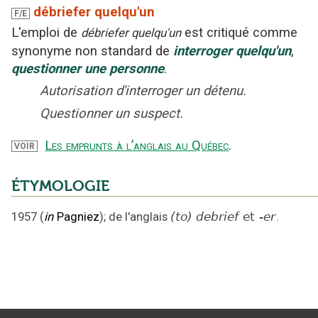
débriefer quelqu'un
F/E
L'emploi
de
est critiqué
comme
débriefer quelqu'un
synonyme non standard
de
interroger
quelqu'un
,
questionner
une personne
.
Autorisation d'interroger un détenu.
Questionner un suspect.
Les emprunts à l’anglais au Québec
.
VOIR
ÉTYMOLOGIE
1957
(
in
Pagniez
);
de l'anglais
(to) debrief
et
-er
.