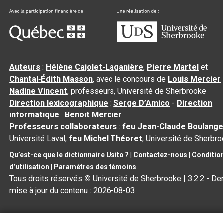
Auteurs
:
Hélène Cajolet-Laganière
,
Pierre Martel
et
Chantal‑Édith Masson
, avec le concours de
Louis Mercier
Nadine Vincent
, professeurs, Université de Sherbrooke
Direction lexicographique
:
Serge D’Amico
-
Direction
informatique
:
Benoit Mercier
Professeurs collaborateurs
:
feu Jean-Claude Boulange
Université Laval,
feu Michel Théoret
, Université de Sherbr
Qu’est-ce que le dictionnaire Usito ?
|
Contactez-nous
|
Conditio
d’utilisation
|
Paramètres des témoins
Tous droits réservés
©
Université de Sherbrooke |
3.2.2
- Der
mise à jour du contenu :
2026-08-03