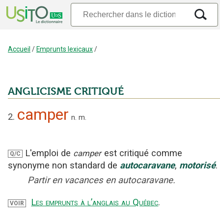
Accueil
/
Emprunts lexicaux
/
ANGLICISME CRITIQUÉ
camper
2.
n.
m.
L'emploi
de
est critiqué
comme
camper
Q/C
synonyme non standard
de
autocaravane
,
motorisé
.
Partir en vacances en autocaravane.
Les emprunts à l’anglais au Québec
.
VOIR