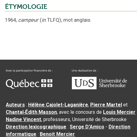
ÉTYMOLOGIE
1964
,
campeur
(
in
TLFQ
);
mot anglais
.
Auteurs
:
Hélène Cajolet-Laganière
,
Pierre Martel
et
Chantal‑Édith Masson
, avec le concours de
Louis Mercier
Nadine Vincent
, professeurs, Université de Sherbrooke
Direction lexicographique
:
Serge D’Amico
-
Direction
informatique
:
Benoit Mercier