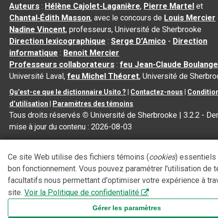
Auteurs
:
Hélène Cajolet-Laganière
,
Pierre Martel
et
Chantal‑Édith Masson
, avec le concours de
Louis Mercier
Nadine Vincent
, professeurs, Université de Sherbrooke
Direction lexicographique
:
Serge D’Amico
-
Direction
informatique
:
Benoit Mercier
Professeurs collaborateurs
:
feu Jean-Claude Boulange
Université Laval,
feu Michel Théoret
, Université de Sherbr
Qu’est-ce que le dictionnaire Usito ?
|
Contactez-nous
|
Conditio
d’utilisation
|
Paramètres des témoins
Tous droits réservés
©
Université de Sherbrooke |
3.2.2
- Der
mise à jour du contenu :
2026-08-03
Ce site Web utilise des fichiers témoins (
cookies
) essentiels
bon fonctionnement. Vous pouvez paramétrer l'utilisation de 
facultatifs nous permettant d'optimiser votre expérience à tra
site.
Voir la Politique de confidentialité
Gérer les paramètres