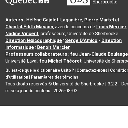
Auteurs
:
Hélène Cajolet-Laganière
,
Pierre Martel
et
Chantal‑Édith Masson
, avec le concours de
Louis Mercier
Nadine Vincent
, professeurs, Université de Sherbrooke
Direction lexicographique
:
Serge D’Amico
-
Direction
informatique
:
Benoit Mercier
Professeurs collaborateurs
:
feu Jean-Claude Boulange
Université Laval,
feu Michel Théoret
, Université de Sherbr
Qu’est-ce que le dictionnaire Usito ?
|
Contactez-nous
|
Conditio
d’utilisation
|
Paramètres des témoins
Tous droits réservés
©
Université de Sherbrooke |
3.2.2
- Der
mise à jour du contenu :
2026-08-03