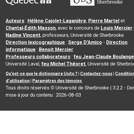
Auteurs
:
Hélène Cajolet-Laganière
,
Pierre Martel
et
Chantal‑Édith Masson
, avec le concours de
Louis Mercier
Nadine Vincent
, professeurs, Université de Sherbrooke
Direction lexicographique
:
Serge D’Amico
-
Direction
informatique
:
Benoit Mercier
Professeurs collaborateurs
:
feu Jean-Claude Boulange
Université Laval,
feu Michel Théoret
, Université de Sherbr
Qu’est-ce que le dictionnaire Usito ?
|
Contactez-nous
|
Conditio
d’utilisation
|
Paramètres des témoins
Tous droits réservés
©
Université de Sherbrooke |
3.2.2
- Der
mise à jour du contenu :
2026-08-03