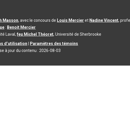
th Masson
, avec le concours de
Louis Mercier
et
Nadine Vincent
, prof
que
:
Benoit Mercier
ité Laval,
feu Michel Théoret
, Université de Sherbrooke
s d’utilisation
|
Paramètres des témoins
se à jour du contenu :
2026-08-03