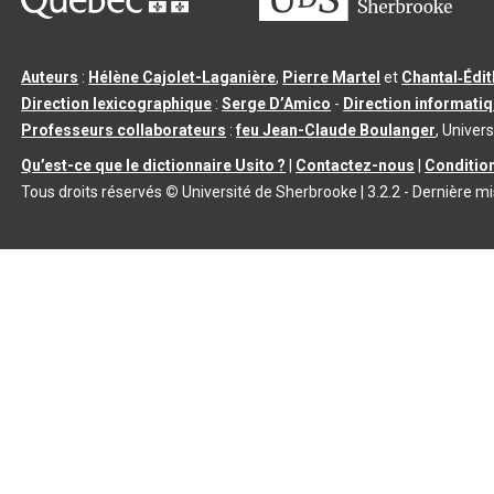
Auteurs
:
Hélène Cajolet-Laganière
,
Pierre Martel
et
Chantal‑Édi
Direction lexicographique
:
Serge D’Amico
-
Direction informati
Professeurs collaborateurs
:
feu Jean-Claude Boulanger
, Univers
Qu’est-ce que le dictionnaire Usito ?
|
Contactez-nous
|
Condition
Tous droits réservés
©
Université de Sherbrooke |
3.2.2
- Dernière mi