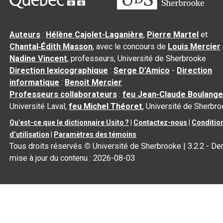
Auteurs
:
Hélène Cajolet-Laganière
,
Pierre Martel
et
Chantal‑Édith Masson
, avec le concours de
Louis Mercier
Nadine Vincent
, professeurs, Université de Sherbrooke
Direction lexicographique
:
Serge D’Amico
-
Direction
informatique
:
Benoit Mercier
Professeurs collaborateurs
:
feu Jean-Claude Boulange
Université Laval,
feu Michel Théoret
, Université de Sherbr
Qu’est-ce que le dictionnaire Usito ?
|
Contactez-nous
|
Conditio
d’utilisation
|
Paramètres des témoins
Tous droits réservés
©
Université de Sherbrooke |
3.2.2
- Der
mise à jour du contenu :
2026-08-03