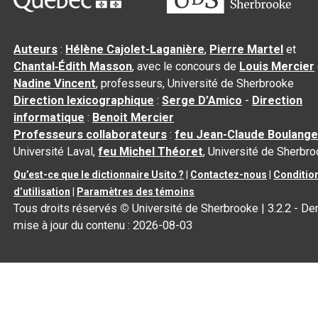
Auteurs
:
Hélène Cajolet-Laganière
,
Pierre Martel
et
Chantal‑Édith Masson
, avec le concours de
Louis Mercier
Nadine Vincent
, professeurs, Université de Sherbrooke
Direction lexicographique
:
Serge D’Amico
-
Direction
informatique
:
Benoit Mercier
Professeurs collaborateurs
:
feu Jean-Claude Boulange
Université Laval,
feu Michel Théoret
, Université de Sherbr
Qu’est-ce que le dictionnaire Usito ?
|
Contactez-nous
|
Conditio
d’utilisation
|
Paramètres des témoins
Tous droits réservés
©
Université de Sherbrooke |
3.2.2
- Der
mise à jour du contenu :
2026-08-03