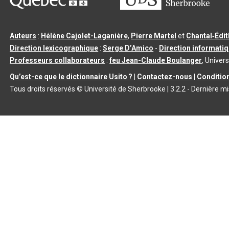
Auteurs
:
Hélène Cajolet-Laganière
,
Pierre Martel
et
Chantal‑Édi
Direction lexicographique
:
Serge D’Amico
-
Direction informati
Professeurs collaborateurs
:
feu Jean-Claude Boulanger
, Univers
Qu’est-ce que le dictionnaire Usito ?
|
Contactez-nous
|
Condition
Tous droits réservés
©
Université de Sherbrooke |
3.2.2
- Dernière mi