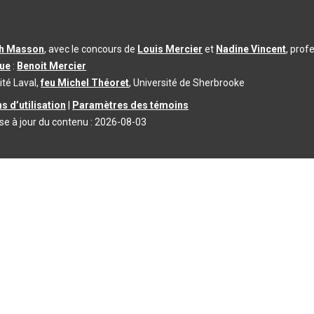
th Masson
, avec le concours de
Louis Mercier
et
Nadine Vincent
, prof
que
:
Benoit Mercier
ité Laval,
feu Michel Théoret
, Université de Sherbrooke
s d’utilisation
|
Paramètres des témoins
se à jour du contenu :
2026-08-03