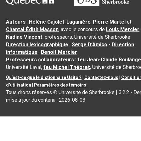
Auteurs
:
Hélène Cajolet-Laganière
,
Pierre Martel
et
Chantal‑Édith Masson
, avec le concours de
Louis Mercier
Nadine Vincent
, professeurs, Université de Sherbrooke
Direction lexicographique
:
Serge D’Amico
-
Direction
informatique
:
Benoit Mercier
Professeurs collaborateurs
:
feu Jean-Claude Boulange
Université Laval,
feu Michel Théoret
, Université de Sherbr
Qu’est-ce que le dictionnaire Usito ?
|
Contactez-nous
|
Conditio
d’utilisation
|
Paramètres des témoins
Tous droits réservés
©
Université de Sherbrooke |
3.2.2
- Der
mise à jour du contenu :
2026-08-03