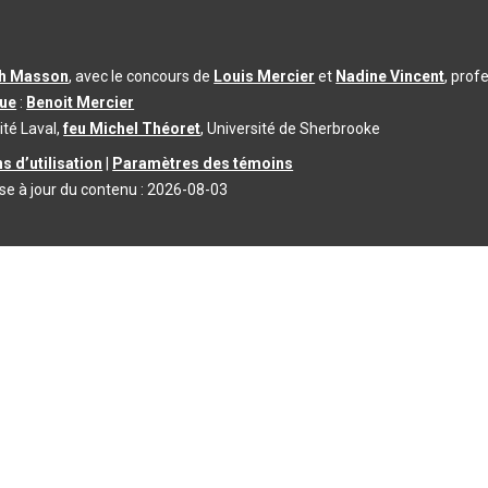
th Masson
, avec le concours de
Louis Mercier
et
Nadine Vincent
, prof
que
:
Benoit Mercier
ité Laval,
feu Michel Théoret
, Université de Sherbrooke
s d’utilisation
|
Paramètres des témoins
se à jour du contenu :
2026-08-03