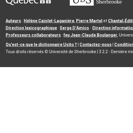
Auteurs
:
Hélène Cajolet-Laganière
,
Pierre Martel
et
Chantal‑Édi
Direction lexicographique
:
Serge D’Amico
-
Direction informati
Professeurs collaborateurs
:
feu Jean-Claude Boulanger
, Univers
Qu’est-ce que le dictionnaire Usito ?
|
Contactez-nous
|
Condition
Tous droits réservés
©
Université de Sherbrooke |
3.2.2
- Dernière mi