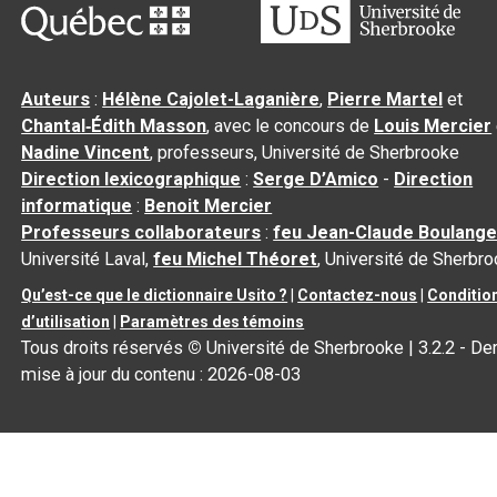
Auteurs
:
Hélène Cajolet-Laganière
,
Pierre Martel
et
Chantal‑Édith Masson
, avec le concours de
Louis Mercier
Nadine Vincent
, professeurs, Université de Sherbrooke
Direction lexicographique
:
Serge D’Amico
-
Direction
informatique
:
Benoit Mercier
Professeurs collaborateurs
:
feu Jean-Claude Boulange
Université Laval,
feu Michel Théoret
, Université de Sherbr
Qu’est-ce que le dictionnaire Usito ?
|
Contactez-nous
|
Conditio
d’utilisation
|
Paramètres des témoins
Tous droits réservés
©
Université de Sherbrooke |
3.2.2
- Der
mise à jour du contenu :
2026-08-03