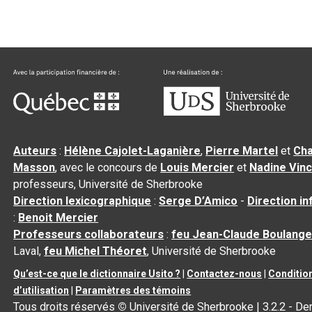
Auteurs
:
Hélène Cajolet-Laganière
,
Pierre Martel
et
Cha
Masson
, avec le concours de
Louis Mercier
et
Nadine Vin
professeurs, Université de Sherbrooke
Direction lexicographique
:
Serge D’Amico
-
Direction i
:
Benoit Mercier
Professeurs collaborateurs
:
feu Jean-Claude Boulange
Laval,
feu Michel Théoret
, Université de Sherbrooke
Qu’est-ce que le dictionnaire Usito ?
|
Contactez-nous
|
Conditio
d’utilisation
|
Paramètres des témoins
Tous droits réservés
©
Université de Sherbrooke |
3.2.2
- Der