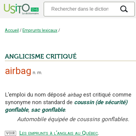
Accueil
/
Emprunts lexicaux
/
ANGLICISME CRITIQUÉ
airbag
n.
m.
L'emploi
du nom déposé
est critiqué
comme
airbag
synonyme non standard
de
coussin
(de sécurité)
gonflable
,
sac
gonflable
.
Automobile équipée de coussins gonflables.
Les emprunts à l’anglais au Québec
.
VOIR