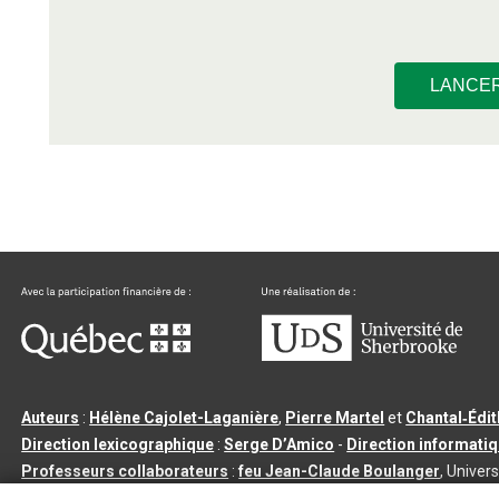
LANCE
Auteurs
:
Hélène Cajolet-Laganière
,
Pierre Martel
et
Chantal‑Édi
Direction lexicographique
:
Serge D’Amico
-
Direction informati
Professeurs collaborateurs
:
feu Jean-Claude Boulanger
, Univers