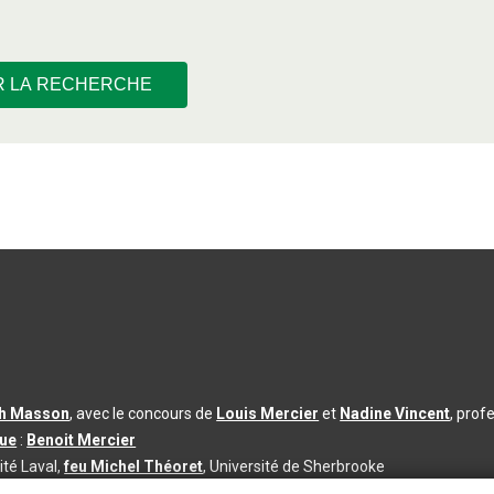
R LA RECHERCHE
th Masson
, avec le concours de
Louis Mercier
et
Nadine Vincent
, prof
que
:
Benoit Mercier
ité Laval,
feu Michel Théoret
, Université de Sherbrooke