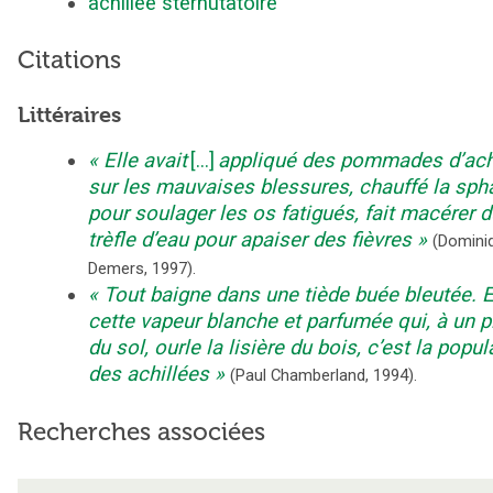
achillée sternutatoire
Citations
Littéraires
Elle avait
[...]
appliqué des pommades d’ach
sur les mauvaises blessures, chauffé la sph
pour soulager les os fatigués, fait macérer d
trèfle d’eau pour apaiser des fièvres
(
Domini
Demers
,
1997
).
Tout baigne dans une tiède buée bleutée. E
cette vapeur blanche et parfumée qui, à un p
du sol, ourle la lisière du bois, c’est la popul
des achillées
(
Paul Chamberland
,
1994
).
Recherches associées