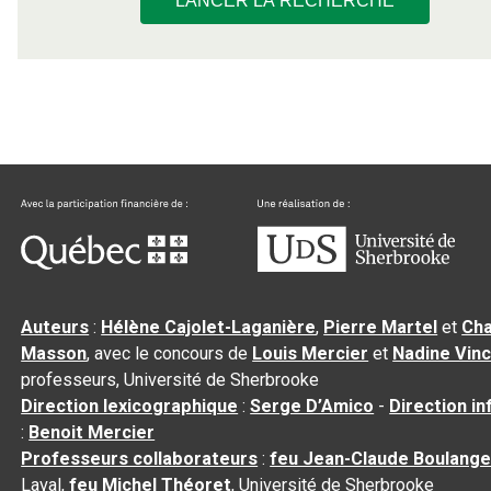
LANCER LA RECHERCHE
Auteurs
:
Hélène Cajolet-Laganière
,
Pierre Martel
et
Cha
Masson
, avec le concours de
Louis Mercier
et
Nadine Vin
professeurs, Université de Sherbrooke
Direction lexicographique
:
Serge D’Amico
-
Direction i
:
Benoit Mercier
Professeurs collaborateurs
:
feu Jean-Claude Boulange
Laval,
feu Michel Théoret
, Université de Sherbrooke