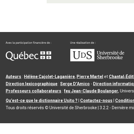
Auteurs
:
Hélène Cajolet-Laganière
,
Pierre Martel
et
Chantal‑Édi
Direction lexicographique
:
Serge D’Amico
-
Direction informati
Professeurs collaborateurs
:
feu Jean-Claude Boulanger
, Univers
Qu’est-ce que le dictionnaire Usito ?
|
Contactez-nous
|
Condition
Tous droits réservés
©
Université de Sherbrooke |
3.2.2
- Dernière mi