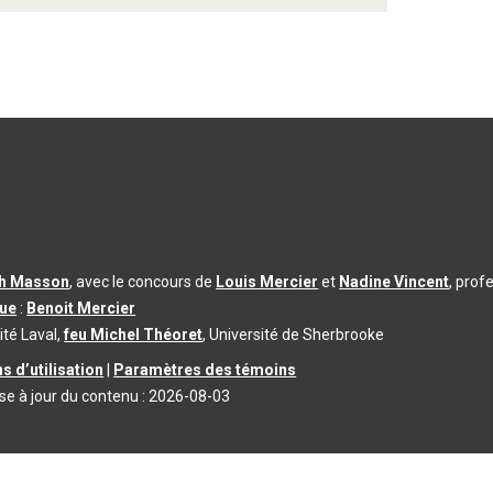
th Masson
, avec le concours de
Louis Mercier
et
Nadine Vincent
, prof
que
:
Benoit Mercier
ité Laval,
feu Michel Théoret
, Université de Sherbrooke
s d’utilisation
|
Paramètres des témoins
se à jour du contenu :
2026-08-03