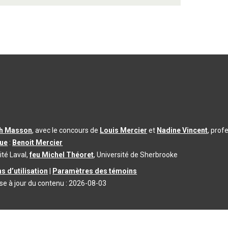
th Masson
, avec le concours de
Louis Mercier
et
Nadine Vincent
, prof
que
:
Benoit Mercier
ité Laval,
feu Michel Théoret
, Université de Sherbrooke
s d’utilisation
|
Paramètres des témoins
se à jour du contenu :
2026-08-03