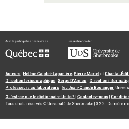
Auteurs
:
Hélène Cajolet-Laganière
,
Pierre Martel
et
Chantal‑Édi
Direction lexicographique
:
Serge D’Amico
-
Direction informati
Professeurs collaborateurs
:
feu Jean-Claude Boulanger
, Univers
Qu’est-ce que le dictionnaire Usito ?
|
Contactez-nous
|
Condition
Tous droits réservés
©
Université de Sherbrooke |
3.2.2
- Dernière mi