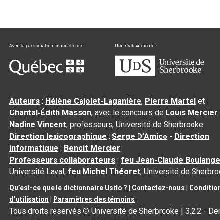
Auteurs
:
Hélène Cajolet-Laganière
,
Pierre Martel
et
Chantal‑Édith Masson
, avec le concours de
Louis Mercier
Nadine Vincent
, professeurs, Université de Sherbrooke
Direction lexicographique
:
Serge D’Amico
-
Direction
informatique
:
Benoit Mercier
Professeurs collaborateurs
:
feu Jean-Claude Boulange
Université Laval,
feu Michel Théoret
, Université de Sherbr
Qu’est-ce que le dictionnaire Usito ?
|
Contactez-nous
|
Conditio
d’utilisation
|
Paramètres des témoins
Tous droits réservés
©
Université de Sherbrooke |
3.2.2
- Der