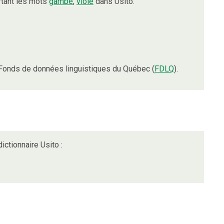
rtant les mots
gambe
,
viole
dans Usito.
Fonds de données linguistiques du Québec (
FDLQ
).
ictionnaire Usito :