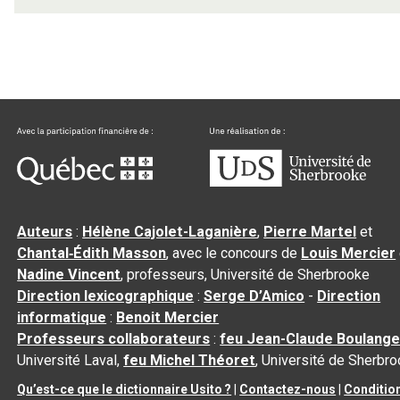
Auteurs
:
Hélène Cajolet-Laganière
,
Pierre Martel
et
Chantal‑Édith Masson
, avec le concours de
Louis Mercier
Nadine Vincent
, professeurs, Université de Sherbrooke
Direction lexicographique
:
Serge D’Amico
-
Direction
informatique
:
Benoit Mercier
Professeurs collaborateurs
:
feu Jean-Claude Boulange
Université Laval,
feu Michel Théoret
, Université de Sherbr
Qu’est-ce que le dictionnaire Usito ?
|
Contactez-nous
|
Conditio