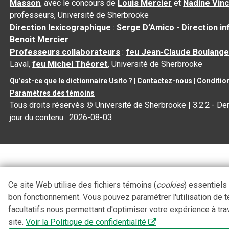
Masson
, avec le concours de
Louis Mercier
et
Nadine Vin
professeurs, Université de Sherbrooke
Direction lexicographique
:
Serge D’Amico
-
Direction i
Benoit Mercier
Professeurs collaborateurs
:
feu Jean-Claude Boulange
Laval,
feu Michel Théoret
, Université de Sherbrooke
Qu’est-ce que le dictionnaire Usito ?
|
Contactez-nous
|
Condition
Paramètres des témoins
Tous droits réservés
©
Université de Sherbrooke |
3.2.2
- Der
jour du contenu :
2026-08-03
Ce site Web utilise des fichiers témoins (
cookies
) essentiels
bon fonctionnement. Vous pouvez paramétrer l'utilisation de 
facultatifs nous permettant d'optimiser votre expérience à tra
site.
Voir la Politique de confidentialité