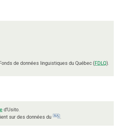
Fonds de données linguistiques du Québec (
FDLQ
).
ue
d’Usito.
uient sur des données du
.