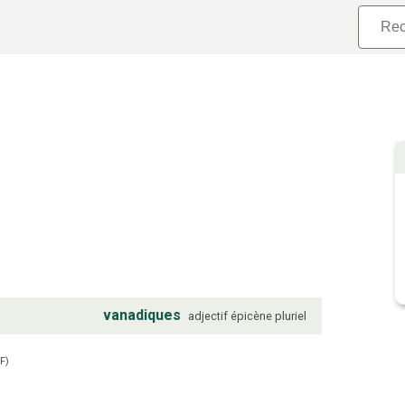
vanadiques
adjectif
épicène
pluriel
F
)