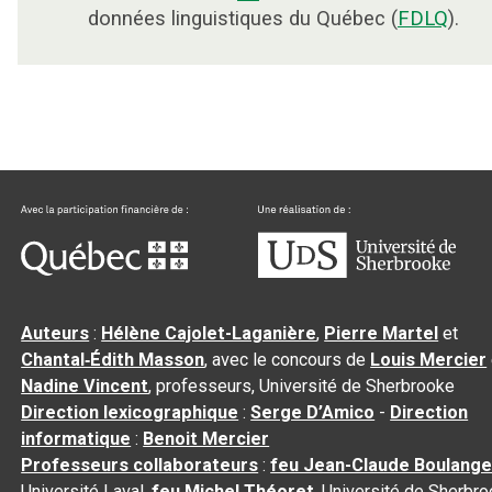
données linguistiques du Québec (
FDLQ
).
Auteurs
:
Hélène Cajolet-Laganière
,
Pierre Martel
et
Chantal‑Édith Masson
, avec le concours de
Louis Mercier
Nadine Vincent
, professeurs, Université de Sherbrooke
Direction lexicographique
:
Serge D’Amico
-
Direction
informatique
:
Benoit Mercier
Professeurs collaborateurs
:
feu Jean-Claude Boulange
Université Laval,
feu Michel Théoret
, Université de Sherbr