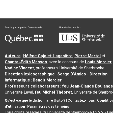
Auteurs
:
Hélène Cajolet-Laganière
,
Pierre Martel
et
Chantal‑Édith Masson
, avec le concours de
Louis Mercier
Nadine Vincent
, professeurs, Université de Sherbrooke
Direction lexicographique
:
Serge D’Amico
-
Direction
informatique
:
Benoit Mercier
Professeurs collaborateurs
:
feu Jean-Claude Boulange
Université Laval,
feu Michel Théoret
, Université de Sherbr
Qu’est-ce que le dictionnaire Usito ?
|
Contactez-nous
|
Conditio
d’utilisation
|
Paramètres des témoins
Tous droits réservés
©
Université de Sherbrooke |
3.2.2
- Der