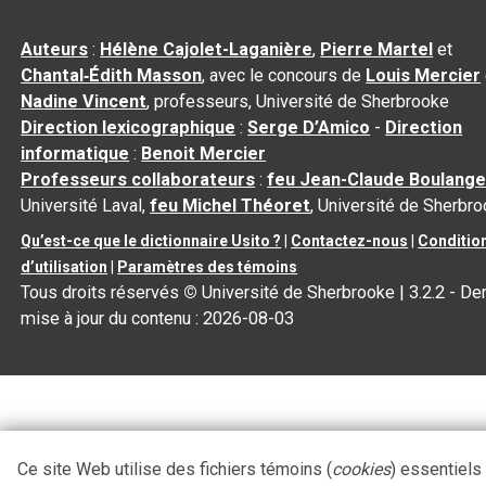
Auteurs
:
Hélène Cajolet-Laganière
,
Pierre Martel
et
Chantal‑Édith Masson
, avec le concours de
Louis Mercier
Nadine Vincent
, professeurs, Université de Sherbrooke
Direction lexicographique
:
Serge D’Amico
-
Direction
informatique
:
Benoit Mercier
Professeurs collaborateurs
:
feu Jean-Claude Boulange
Université Laval,
feu Michel Théoret
, Université de Sherbr
Qu’est-ce que le dictionnaire Usito ?
|
Contactez-nous
|
Conditio
d’utilisation
|
Paramètres des témoins
Tous droits réservés
©
Université de Sherbrooke |
3.2.2
- Der
mise à jour du contenu :
2026-08-03
Ce site Web utilise des fichiers témoins (
cookies
) essentiels