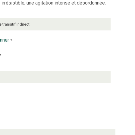
rrésistible, une agitation intense et désordonnée.
e
transitif indirect
onner
»
»