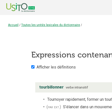
Accueil
/
Toutes les unités lexicales du dictionnaire
/
Expressions contena
Afficher les définitions
tourbillonner
verbe
intransitif
Tournoyer rapidement, former un tourb
(par ext.)
S’élancer dans un mouvemen