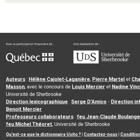
Auteurs
:
Hélène Cajolet-Laganière
,
Pierre Martel
et
Cha
Masson
, avec le concours de
Louis Mercier
et
Nadine Vin
Université de Sherbrooke
Direction lexicographique
:
Serge D’Amico
-
Direction i
Benoit Mercier
Professeurs collaborateurs
:
feu Jean-Claude Boulange
feu Michel Théoret
, Université de Sherbrooke
Qu’est-ce que le dictionnaire Usito ?
|
Contactez-nous
|
Condition