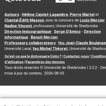
Auteurs
:
Hélène Cajolet-Laganière
,
Pierre Martel
et
Chantal‑Édith Masson
, avec le concours de
Louis Mercier
Nadine Vincent
, professeurs, Université de Sherbrooke
Direction lexicographique
:
Serge D’Amico
-
Direction
informatique
:
Benoit Mercier
Professeurs collaborateurs
:
feu Jean-Claude Boulange
Université Laval,
feu Michel Théoret
, Université de Sherbr
Qu’est-ce que le dictionnaire Usito ?
|
Contactez-nous
|
Conditio
d’utilisation
|
Paramètres des témoins
Tous droits réservés
©
Université de Sherbrooke |
3.2.2
- Der
mise à jour du contenu :
2026-08-03