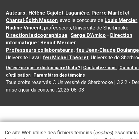
Auteurs
:
Hélène Cajolet-Laganière
,
Pierre Martel
et
Chantal‑Édith Masson
, avec le concours de
Louis Mercier
Nadine Vincent
, professeurs, Université de Sherbrooke
Direction lexicographique
:
Serge D’Amico
-
Direction
informatique
:
Benoit Mercier
Professeurs collaborateurs
:
feu Jean-Claude Boulange
Université Laval,
feu Michel Théoret
, Université de Sherbr
Qu’est-ce que le dictionnaire Usito ?
|
Contactez-nous
|
Conditio
d’utilisation
|
Paramètres des témoins
Tous droits réservés
©
Université de Sherbrooke |
3.2.2
- Der
mise à jour du contenu :
2026-08-03
Ce site Web utilise des fichiers témoins (
cookies
) essentiels