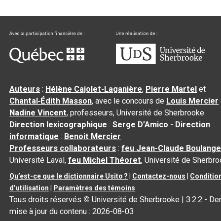
Auteurs
:
Hélène Cajolet-Laganière
,
Pierre Martel
et
Chantal‑Édith Masson
, avec le concours de
Louis Mercier
Nadine Vincent
, professeurs, Université de Sherbrooke
Direction lexicographique
:
Serge D’Amico
-
Direction
informatique
:
Benoit Mercier
Professeurs collaborateurs
:
feu Jean-Claude Boulange
Université Laval,
feu Michel Théoret
, Université de Sherbr
Qu’est-ce que le dictionnaire Usito ?
|
Contactez-nous
|
Conditio
d’utilisation
|
Paramètres des témoins
Tous droits réservés
©
Université de Sherbrooke |
3.2.2
- Der
mise à jour du contenu :
2026-08-03