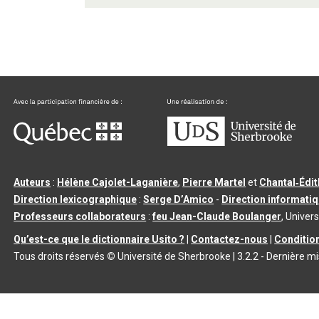
Auteurs
:
Hélène Cajolet-Laganière
,
Pierre Martel
et
Chantal‑Édi
Direction lexicographique
:
Serge D’Amico
-
Direction informati
Professeurs collaborateurs
:
feu Jean-Claude Boulanger
, Univers
Qu’est-ce que le dictionnaire Usito ?
|
Contactez-nous
|
Condition
Tous droits réservés
©
Université de Sherbrooke |
3.2.2
- Dernière mi