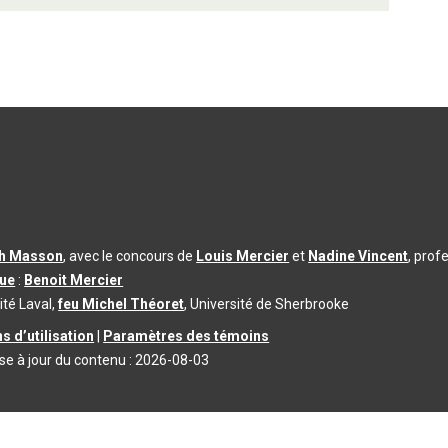
th Masson
, avec le concours de
Louis Mercier
et
Nadine Vincent
, prof
que
:
Benoit Mercier
ité Laval,
feu Michel Théoret
, Université de Sherbrooke
s d’utilisation
|
Paramètres des témoins
se à jour du contenu :
2026-08-03