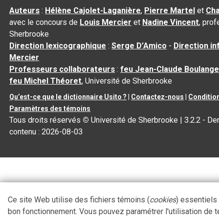
Auteurs
:
Hélène Cajolet-Laganière
,
Pierre Martel
et
Cha
avec le concours de
Louis Mercier
et
Nadine Vincent
, pro
Sherbrooke
Direction lexicographique
:
Serge D’Amico
-
Direction i
Mercier
Professeurs collaborateurs
:
feu Jean-Claude Boulange
feu Michel Théoret
, Université de Sherbrooke
Qu’est-ce que le dictionnaire Usito ?
|
Contactez-nous
|
Condition
Paramètres des témoins
Tous droits réservés
©
Université de Sherbrooke |
3.2.2
- Der
contenu :
2026-08-03
Ce site Web utilise des fichiers témoins (
cookies
) essentiels
bon fonctionnement. Vous pouvez paramétrer l'utilisation de 