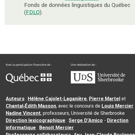
Fonds de données linguistiques du Québec
(
FDLQ
).
Auteurs
:
Hélène Cajolet-Laganière
,
Pierre Martel
et
Chantal‑Édith Masson
, avec le concours de
Louis Mercier
Nadine Vincent
, professeurs, Université de Sherbrooke
Direction lexicographique
:
Serge D’Amico
-
Direction
informatique
:
Benoit Mercier
Professeurs collaborateurs
:
feu Jean-Claude Boulange