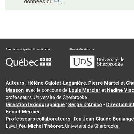
données du
.
Auteurs
:
Hélène Cajolet-Laganière
,
Pierre Martel
et
Cha
Masson
, avec le concours de
Louis Mercier
et
Nadine Vin
professeurs, Université de Sherbrooke
Direction lexicographique
:
Serge D’Amico
-
Direction i
Benoit Mercier
Professeurs collaborateurs
:
feu Jean-Claude Boulange
Laval,
feu Michel Théoret
, Université de Sherbrooke