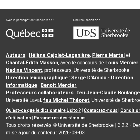
Auteurs
:
Hélène Cajolet-Laganière
,
Pierre Martel
et
Chantal‑Édith Masson
, avec le concours de
Louis Mercier
Nadine Vincent
, professeurs, Université de Sherbrooke
Direction lexicographique
:
Serge D’Amico
-
Direction
informatique
:
Benoit Mercier
Professeurs collaborateurs
:
feu Jean-Claude Boulange
Université Laval,
feu Michel Théoret
, Université de Sherbr
Qu’est-ce que le dictionnaire Usito ?
|
Contactez-nous
|
Conditio
d’utilisation
|
Paramètres des témoins
Tous droits réservés
©
Université de Sherbrooke |
3.2.2
- Der
mise à jour du contenu :
2026-08-03