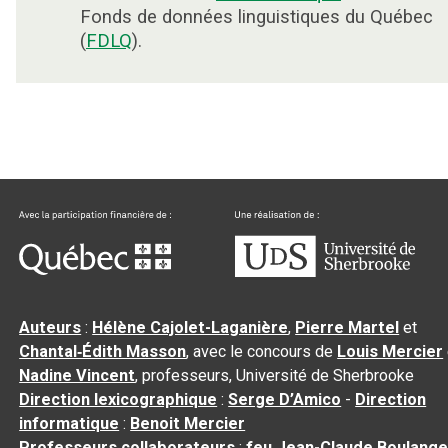
Fonds de données linguistiques du Québec
(
FDLQ
).
Auteurs
:
Hélène Cajolet-Laganière
,
Pierre Martel
et
Chantal‑Édith Masson
, avec le concours de
Louis Mercier
Nadine Vincent
, professeurs, Université de Sherbrooke
Direction lexicographique
:
Serge D’Amico
-
Direction
informatique
:
Benoit Mercier
Professeurs collaborateurs
:
feu Jean-Claude Boulange