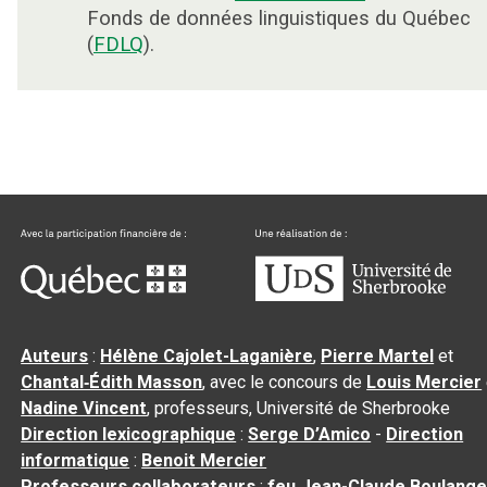
Fonds de données linguistiques du Québec
(
FDLQ
).
Auteurs
:
Hélène Cajolet-Laganière
,
Pierre Martel
et
Chantal‑Édith Masson
, avec le concours de
Louis Mercier
Nadine Vincent
, professeurs, Université de Sherbrooke
Direction lexicographique
:
Serge D’Amico
-
Direction
informatique
:
Benoit Mercier
Professeurs collaborateurs
:
feu Jean-Claude Boulange