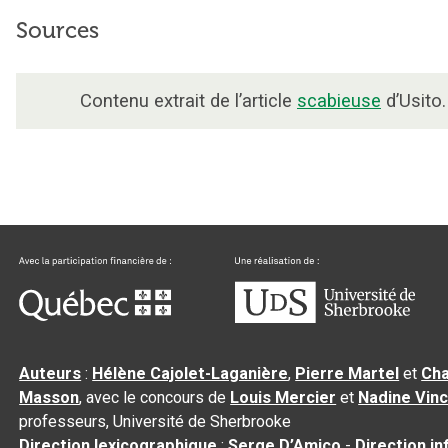
Sources
Contenu extrait de l’article
scabieuse
d’Usito.
Auteurs
:
Hélène Cajolet-Laganière
,
Pierre Martel
et
Cha
Masson
, avec le concours de
Louis Mercier
et
Nadine Vin
professeurs, Université de Sherbrooke
Direction lexicographique
:
Serge D’Amico
-
Direction i