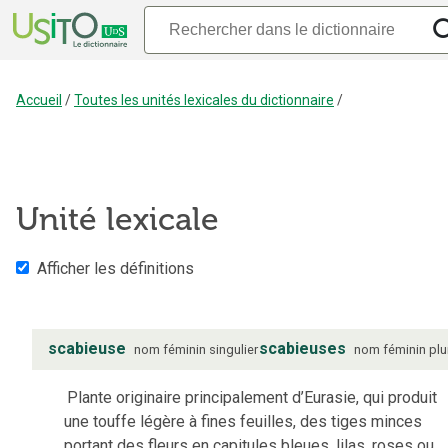
Accueil
/
Toutes les unités lexicales du dictionnaire
/
Unité lexicale
Afficher les définitions
scabieuse
scabieuses
nom
féminin
singulier
nom
féminin
plu
Plante originaire principalement d’Eurasie, qui produit
une touffe légère à fines feuilles, des tiges minces
portant des fleurs en capitules bleues, lilas, roses ou