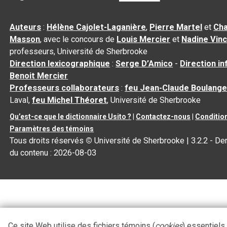
Auteurs
:
Hélène Cajolet-Laganière
,
Pierre Martel
et
Cha
Masson
, avec le concours de
Louis Mercier
et
Nadine Vin
professeurs, Université de Sherbrooke
Direction lexicographique
:
Serge D’Amico
-
Direction i
Benoit Mercier
Professeurs collaborateurs
:
feu Jean-Claude Boulange
Laval,
feu Michel Théoret
, Université de Sherbrooke
Qu’est-ce que le dictionnaire Usito ?
|
Contactez-nous
|
Condition
Paramètres des témoins
Tous droits réservés
©
Université de Sherbrooke |
3.2.2
- Der
du contenu :
2026-08-03
Ce site Web utilise des fichiers témoins (
cookies
) essentiels