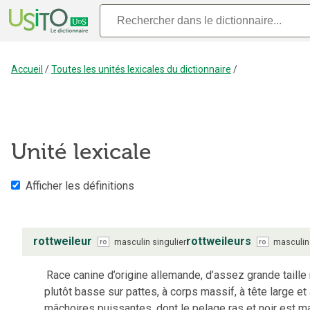
Accueil
/
Toutes les unités lexicales du dictionnaire
/
Unité lexicale
Afficher les définitions
rottweileur
rottweileurs
masculin
singulier
masculin
ro
ro
Race canine d’origine allemande, d’assez grande taille
plutôt basse sur pattes, à corps massif, à tête large et
mâchoires puissantes, dont le pelage ras et noir est m