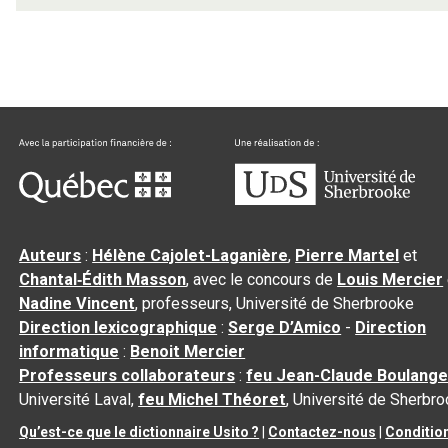
Auteurs
:
Hélène Cajolet-Laganière
,
Pierre Martel
et
Chantal‑Édith Masson
, avec le concours de
Louis Mercier
Nadine Vincent
, professeurs, Université de Sherbrooke
Direction lexicographique
:
Serge D’Amico
-
Direction
informatique
:
Benoit Mercier
Professeurs collaborateurs
:
feu Jean-Claude Boulange
Université Laval,
feu Michel Théoret
, Université de Sherbr
Qu’est-ce que le dictionnaire Usito ?
|
Contactez-nous
|
Conditio