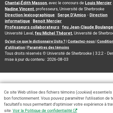
Chantal‑Édith Masson
, avec le concours de
Louis Mercier
Nadine Vincent
, professeurs, Université de Sherbrooke
Direction lexicographique
:
Serge D’Amico
-
Direction
informatique
:
Benoit Mercier
Professeurs collaborateurs
:
feu Jean-Claude Boulange
Université Laval,
feu Michel Théoret
, Université de Sherbr
Qu’est-ce que le dictionnaire Usito ?
|
Contactez-nous
|
Conditio
d’utilisation
|
Paramètres des témoins
Tous droits réservés
©
Université de Sherbrooke |
3.2.2
- Der
mise à jour du contenu :
2026-08-03
Ce site Web utilise des fichiers témoins (
cookies
) essentiels
bon fonctionnement. Vous pouvez paramétrer l'utilisation de 
facultatifs nous permettant d'optimiser votre expérience à tra
site.
Voir la Politique de confidentialité