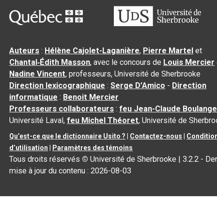
Auteurs
:
Hélène Cajolet-Laganière
,
Pierre Martel
et
Chantal‑Édith Masson
, avec le concours de
Louis Mercier
Nadine Vincent
, professeurs, Université de Sherbrooke
Direction lexicographique
:
Serge D’Amico
-
Direction
informatique
:
Benoit Mercier
Professeurs collaborateurs
:
feu Jean-Claude Boulange
Université Laval,
feu Michel Théoret
, Université de Sherbr
Qu’est-ce que le dictionnaire Usito ?
|
Contactez-nous
|
Conditio
d’utilisation
|
Paramètres des témoins
Tous droits réservés
©
Université de Sherbrooke |
3.2.2
- Der
mise à jour du contenu :
2026-08-03