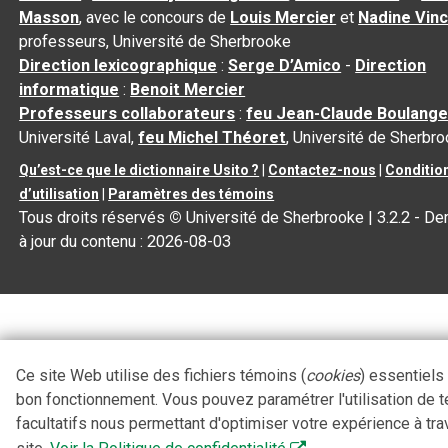
Masson
, avec le concours de
Louis Mercier
et
Nadine Vin
professeurs, Université de Sherbrooke
Direction lexicographique
:
Serge D’Amico
-
Direction
informatique
:
Benoit Mercier
Professeurs collaborateurs
:
feu Jean-Claude Boulange
Université Laval,
feu Michel Théoret
, Université de Sherbr
Qu’est-ce que le dictionnaire Usito ?
|
Contactez-nous
|
Conditio
d’utilisation
|
Paramètres des témoins
Tous droits réservés
©
Université de Sherbrooke |
3.2.2
- De
à jour du contenu :
2026-08-03
Ce site Web utilise des fichiers témoins (
cookies
) essentiels
bon fonctionnement. Vous pouvez paramétrer l'utilisation de 
facultatifs nous permettant d'optimiser votre expérience à tra