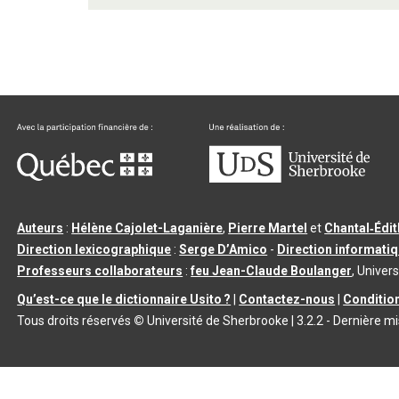
Auteurs
:
Hélène Cajolet-Laganière
,
Pierre Martel
et
Chantal‑Édi
Direction lexicographique
:
Serge D’Amico
-
Direction informati
Professeurs collaborateurs
:
feu Jean-Claude Boulanger
, Univers
Qu’est-ce que le dictionnaire Usito ?
|
Contactez-nous
|
Condition
Tous droits réservés
©
Université de Sherbrooke |
3.2.2
- Dernière mi