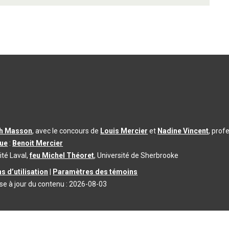
th Masson
, avec le concours de
Louis Mercier
et
Nadine Vincent
, prof
que
:
Benoit Mercier
ité Laval,
feu Michel Théoret
, Université de Sherbrooke
s d’utilisation
|
Paramètres des témoins
se à jour du contenu :
2026-08-03