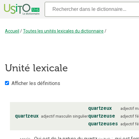
Accueil
/
Toutes les unités lexicales du dictionnaire
/
Unité lexicale
Afficher les définitions
quartzeux
adjectif
m
quartzeux
quartzeuse
adjectif
masculin
singulier
adjectif
fé
quartzeuses
adjectif
fé
minér.
Qui est de la nature du quartz
;
qui est fo