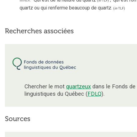
(
in
TLF
)
quartz ou qui renferme beaucoup de quartz.
(
in
TLF
)
Recherches associées
Chercher le mot
quartzeux
dans le Fonds de
linguistiques du Québec (
FDLQ
).
Sources