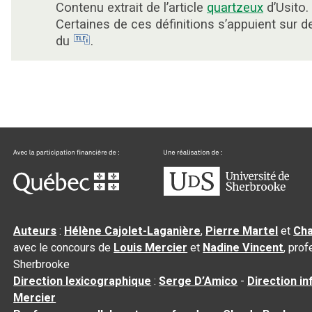
Contenu extrait de l’article
quartzeux
d’Usito.
Certaines de ces définitions s’appuient sur 
du
.
Auteurs
:
Hélène Cajolet-Laganière
,
Pierre Martel
et
Cha
avec le concours de
Louis Mercier
et
Nadine Vincent
, pro
Sherbrooke
Direction lexicographique
:
Serge D’Amico
-
Direction i
Mercier