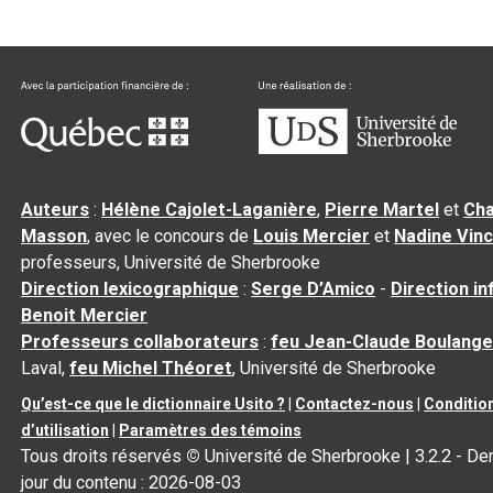
Auteurs
:
Hélène Cajolet-Laganière
,
Pierre Martel
et
Cha
Masson
, avec le concours de
Louis Mercier
et
Nadine Vin
professeurs, Université de Sherbrooke
Direction lexicographique
:
Serge D’Amico
-
Direction i
Benoit Mercier
Professeurs collaborateurs
:
feu Jean-Claude Boulange
Laval,
feu Michel Théoret
, Université de Sherbrooke
Qu’est-ce que le dictionnaire Usito ?
|
Contactez-nous
|
Conditio
d’utilisation
|
Paramètres des témoins
Tous droits réservés
©
Université de Sherbrooke |
3.2.2
- Der
jour du contenu :
2026-08-03