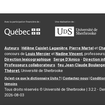
Auteurs
:
Hélène Cajolet-Laganière
,
Pierre Martel
et
Cha
concours de
Louis Mercier
et
Nadine Vincent
, professeurs
Direction lexicographique
:
Serge D’Amico
-
Direction i
Professeurs collaborateurs
:
feu Jean-Claude Boulange
Théoret
, Université de Sherbrooke
Qu’est-ce que le dictionnaire Usito ?
|
Contactez-nous
|
Condition
témoins
Tous droits réservés
©
Université de Sherbrooke |
3.2.2
- Der
2026-08-03