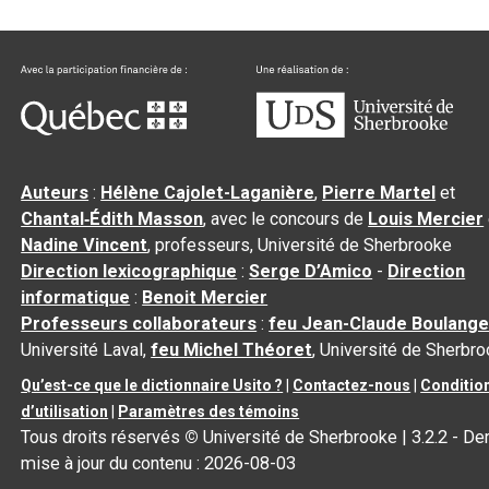
Auteurs
:
Hélène Cajolet-Laganière
,
Pierre Martel
et
Chantal‑Édith Masson
, avec le concours de
Louis Mercier
Nadine Vincent
, professeurs, Université de Sherbrooke
Direction lexicographique
:
Serge D’Amico
-
Direction
informatique
:
Benoit Mercier
Professeurs collaborateurs
:
feu Jean-Claude Boulange
Université Laval,
feu Michel Théoret
, Université de Sherbr
Qu’est-ce que le dictionnaire Usito ?
|
Contactez-nous
|
Conditio
d’utilisation
|
Paramètres des témoins
Tous droits réservés
©
Université de Sherbrooke |
3.2.2
- Der
mise à jour du contenu :
2026-08-03