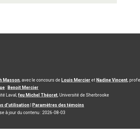
th Masson
, avec le concours de
Louis Mercier
et
Nadine Vincent
, prof
que
:
Benoit Mercier
ité Laval,
feu Michel Théoret
, Université de Sherbrooke
s d’utilisation
|
Paramètres des témoins
se à jour du contenu :
2026-08-03