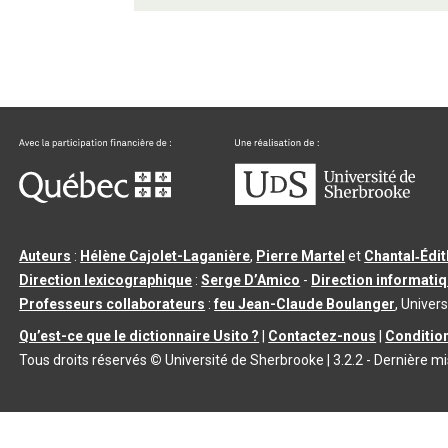
Auteurs
:
Hélène Cajolet-Laganière
,
Pierre Martel
et
Chantal‑Édi
Direction lexicographique
:
Serge D’Amico
-
Direction informati
Professeurs collaborateurs
:
feu Jean-Claude Boulanger
, Univers
Qu’est-ce que le dictionnaire Usito ?
|
Contactez-nous
|
Condition
Tous droits réservés
©
Université de Sherbrooke |
3.2.2
- Dernière mi